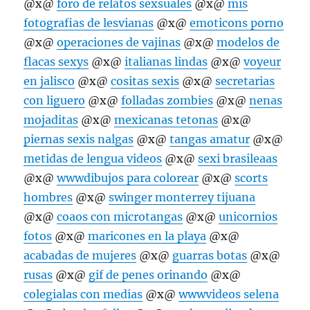
@x@
foro de relatos sexsuales
@x@
mis
fotografias de lesvianas
@x@
emoticons porno
@x@
operaciones de vajinas
@x@
modelos de
flacas sexys
@x@
italianas lindas
@x@
voyeur
en jalisco
@x@
cositas sexis
@x@
secretarias
con liguero
@x@
folladas zombies
@x@
nenas
mojaditas
@x@
mexicanas tetonas
@x@
piernas sexis nalgas
@x@
tangas amatur
@x@
metidas de lengua videos
@x@
sexi brasileaas
@x@
wwwdibujos para colorear
@x@
scorts
hombres
@x@
swinger monterrey tijuana
@x@
coaos con microtangas
@x@
unicornios
fotos
@x@
maricones en la playa
@x@
acabadas de mujeres
@x@
guarras botas
@x@
rusas
@x@
gif de penes orinando
@x@
colegialas con medias
@x@
wwwvideos selena