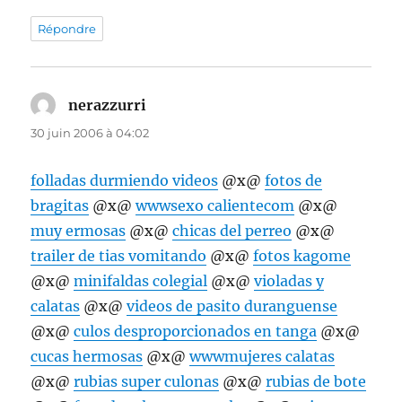
Répondre
nerazzurri
dit :
30 juin 2006 à 04:02
folladas durmiendo videos
@x@
fotos de
bragitas
@x@
wwwsexo calientecom
@x@
muy ermosas
@x@
chicas del perreo
@x@
trailer de tias vomitando
@x@
fotos kagome
@x@
minifaldas colegial
@x@
violadas y
calatas
@x@
videos de pasito duranguense
@x@
culos desproporcionados en tanga
@x@
cucas hermosas
@x@
wwwmujeres calatas
@x@
rubias super culonas
@x@
rubias de bote