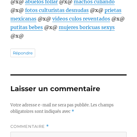
@x@
abuelos follar
@x@
machos culiando
@x@
fotos culturistas desnudas
@x@
prietas
mexicanas
@x@
videos culos reventados
@x@
putitas bebes
@x@
mujeres boricuas sexys
@x@
Répondre
Laisser un commentaire
Votre adresse e-mail ne sera pas publiée.
Les champs
obligatoires sont indiqués avec
*
COMMENTAIRE
*