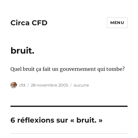
Circa CFD
MENU
bruit.
Quel bruit ça fait un gouvernement qui tombe?
Auteur
Publié
Catégories
cfd
28 novembre 2005
aucune
le
6 réflexions sur « bruit. »