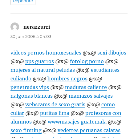
Répondre
nerazzurri
dit :
30 juin 2006 à 04:03
videos pornos homoxesuales
@x@
sexi dibujos
@x@
pps guarros
@x@
fotolog porno
@x@
mujeres al natural peludas
@x@
estudiantes
culiando
@x@
hombres negros
@x@
penetradas vips
@x@
maduras caliente
@x@
nalgonas blancas
@x@
mamazos salvajes
@x@
webscams de sexo gratis
@x@
como
culiar
@x@
putitas lima
@x@
profesoras con
alumnos
@x@
wwwmasajes guatemala
@x@
sexo firsting
@x@
vedettes peruanas calatas