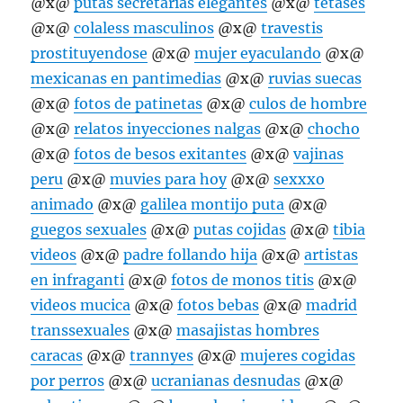
@x@
putas secretarias elegantes
@x@
tetases
@x@
colaless masculinos
@x@
travestis
prostituyendose
@x@
mujer eyaculando
@x@
mexicanas en pantimedias
@x@
ruvias suecas
@x@
fotos de patinetas
@x@
culos de hombre
@x@
relatos inyecciones nalgas
@x@
chocho
@x@
fotos de besos exitantes
@x@
vajinas
peru
@x@
muvies para hoy
@x@
sexxxo
animado
@x@
galilea montijo puta
@x@
guegos sexuales
@x@
putas cojidas
@x@
tibia
videos
@x@
padre follando hija
@x@
artistas
en infraganti
@x@
fotos de monos titis
@x@
videos mucica
@x@
fotos bebas
@x@
madrid
transsexuales
@x@
masajistas hombres
caracas
@x@
trannyes
@x@
mujeres cogidas
por perros
@x@
ucranianas desnudas
@x@