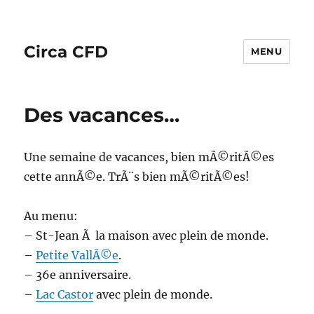
Circa CFD
MENU
Des vacances…
Une semaine de vacances, bien mÃ©ritÃ©es
cette annÃ©e. TrÃ¨s bien mÃ©ritÃ©es!
Au menu:
– St-Jean Ã la maison avec plein de monde.
–
Petite VallÃ©e
.
– 36e anniversaire.
–
Lac Castor
avec plein de monde.