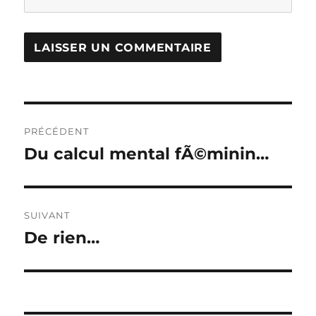
Navigation
PRÉCÉDENT
de
Du calcul mental fÃ©minin…
Publication
précédente :
l’article
SUIVANT
De rien…
Publication
suivante :