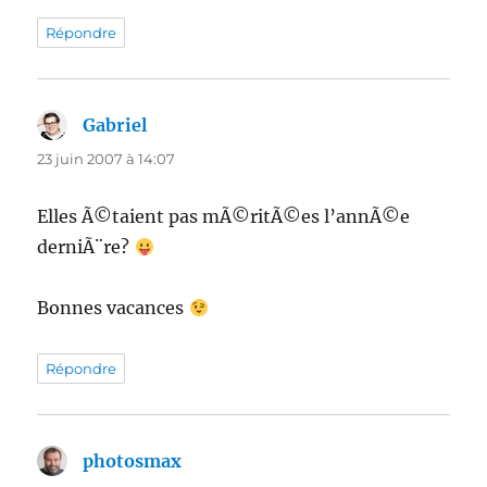
Répondre
Gabriel
dit :
23 juin 2007 à 14:07
Elles Ã©taient pas mÃ©ritÃ©es l’annÃ©e
derniÃ¨re?
Bonnes vacances
Répondre
photosmax
dit :