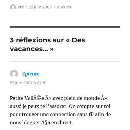
Auteur
Publié
Catégories
cfd
22 juin 2007
aucune
le
3 réflexions sur « Des
vacances… »
Epicure
dit :
23 juin 2007 à 07:19
Petite VallÃ©e Â« avec plein de monde Â»
aussi je peux te l’assurer! On compte sur toi
pour trouver une connection sans fil afin de
nous bloguer Ã§a en direct.