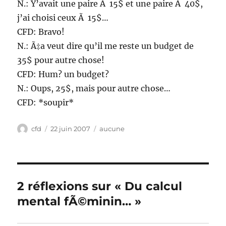
N.: Y’avait une paire Ã 15$ et une paire Ã 40$,
j’ai choisi ceux Ã 15$…
CFD: Bravo!
N.: Ã‡a veut dire qu’il me reste un budget de
35$ pour autre chose!
CFD: Hum? un budget?
N.: Oups, 25$, mais pour autre chose…
CFD: *soupir*
Auteur
Publié
Catégories
cfd
22 juin 2007
aucune
le
2 réflexions sur « Du calcul
mental fÃ©minin… »