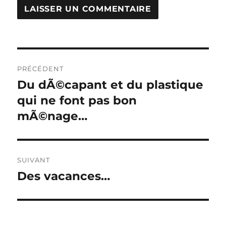
Navigation
PRÉCÉDENT
de
Du dÃ©capant et du plastique
Publication
précédente :
qui ne font pas bon
l’article
mÃ©nage…
SUIVANT
Des vacances…
Publication
suivante :