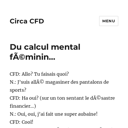
Circa CFD
MENU
Du calcul mental
fÃ©minin…
CFD: Allo? Tu faisais quoi?
N.: J’suis allÃ© magasiner des pantalons de
sports?
CFD: Ha oui? (sur un ton sentant le dÃ©sastre
financier…)
N.: Oui, oui, j’ai fait une super aubaine!
CFD: Cool!